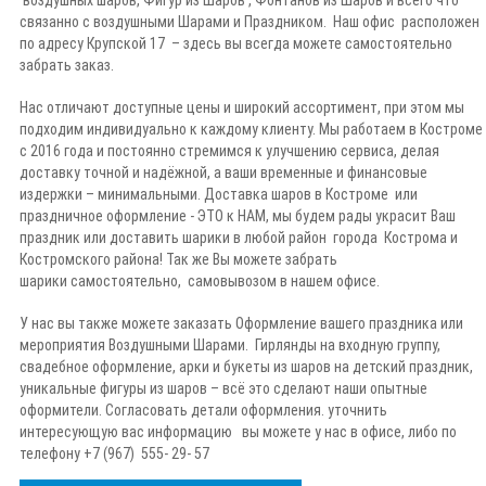
воздушных шаров, Фигур из Шаров , Фонтанов из Шаров и всего что
связанно с воздушными Шарами и Праздником. Наш
офис
расположен
по адресу Крупской 17 – здесь вы всегда можете самостоятельно
забрать заказ.
Нас отличают доступные цены и широкий ассортимент, при этом мы
подходим индивидуально к каждому клиенту. Мы работаем в Костроме
с 2016 года и постоянно стремимся к улучшению сервиса, делая
доставку точной и надёжной, а ваши временные и финансовые
издержки – минимальными. Доставка шаров в Костроме или
праздничное оформление -
ЭТО к НАМ
, мы будем рады украсит Ваш
праздник или доставить шарики в любой район города Кострома и
Костромского района! Так же Вы можете забрать
шарики самостоятельно, самовывозом в нашем офисе.
У нас вы также можете заказать Оформление вашего праздника или
мероприятия Воздушными Шарами
. Гирлянды на входную группу,
свадебное оформление, арки и букеты из шаров на детский праздник,
уникальные
фигуры из шаров
– всё это сделают наши опытные
оформители. Согласовать детали оформления. уточнить
интересующую вас информацию вы можете у нас в офисе, либо по
телефону
+7 (967) 555- 29- 57