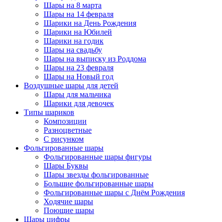
Шары на 8 марта
Шары на 14 февраля
Шарики на День Рождения
Шарики на Юбилей
Шарики на годик
Шары на свадьбу
Шары на выписку из Роддома
Шары на 23 февраля
Шары на Новый год
Воздушные шары для детей
Шары для мальчика
Шарики для девочек
Типы шариков
Композиции
Разноцветные
С рисунком
Фольгированные шары
Фольгированные шары фигуры
Шары Буквы
Шары звезды фольгированные
Большие фольгированные шары
Фольгированные шары с Днём Рождения
Ходячие шары
Поющие шары
Шары цифры