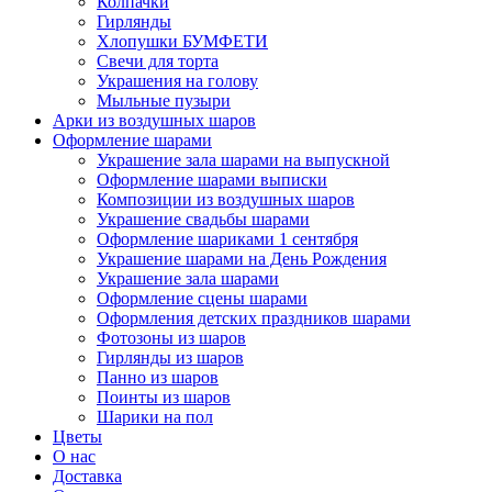
Колпачки
Гирлянды
Хлопушки БУМФЕТИ
Свечи для торта
Украшения на голову
Мыльные пузыри
Арки из воздушных шаров
Оформление шарами
Украшение зала шарами на выпускной
Оформление шарами выписки
Композиции из воздушных шаров
Украшение свадьбы шарами
Оформление шариками 1 сентября
Украшение шарами на День Рождения
Украшение зала шарами
Оформление сцены шарами
Оформления детских праздников шарами
Фотозоны из шаров
Гирлянды из шаров
Панно из шаров
Поинты из шаров
Шарики на пол
Цветы
О нас
Доставка